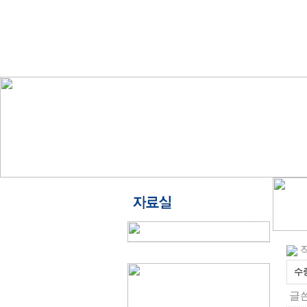
작
수
글쓴