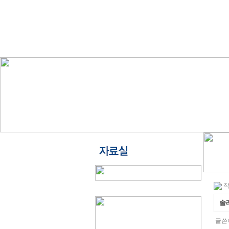
작
솔
글쓴이