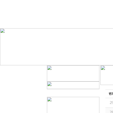
번
2
2