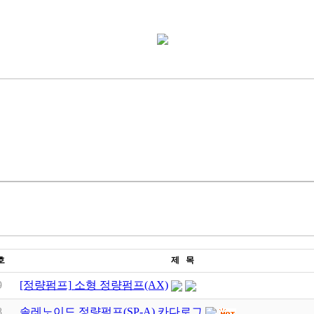
호
제 목
9
[정량펌프] 소형 정량펌프(AX)
8
솔레노이드 정량펌프(SP-A) 카다로그