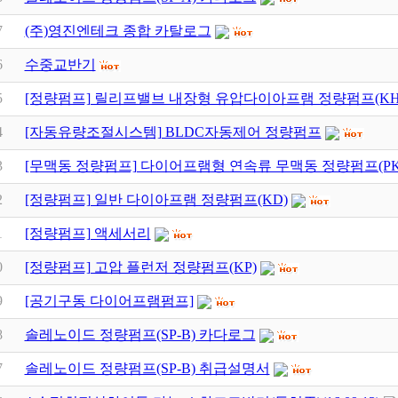
7
(주)영진엔테크 종합 카탈로그
6
수중교반기
5
[정량펌프] 릴리프밸브 내장형 유압다이아프램 정량펌프(KH
4
[자동유량조절시스템] BLDC자동제어 정량펌프
3
[무맥동 정량펌프] 다이어프램형 연속류 무맥동 정량펌프(PK
2
[정량펌프] 일반 다이아프램 정량펌프(KD)
1
[정량펌프] 액세서리
0
[정량펌프] 고압 플런저 정량펌프(KP)
9
[공기구동 다이어프램펌프]
8
솔레노이드 정량펌프(SP-B) 카다로그
7
솔레노이드 정량펌프(SP-B) 취급설명서