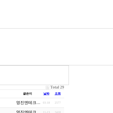
Total 29
글쓴이
날짜
조회
영진엔테크…
03-18
2577
영진엔테크…
11-13
2418